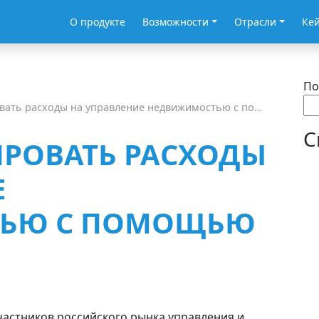
О продукте
Возможности
Отрасли
Ке
По
расходы на управление недвижимостью с помощью CAFM-систем?
С
РОВАТЬ РАСХОДЫ
Е
ЬЮ С ПОМОЩЬЮ
частников российского рынка управления и