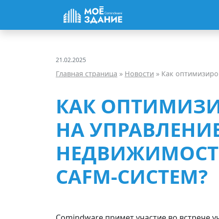
Перейти
к
содержимому
21.02.2025
Главная страница
»
Новости
»
Как оптимизировать 
КАК ОПТИМИЗИ
НА УПРАВЛЕНИ
НЕДВИЖИМОСТ
CAFM-СИСТЕМ?
Comindware примет участие во встрече у