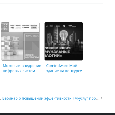
Может ли внедрение
Comindware Моё
цифровых систем
здание на конкурсе
повлиять на
уникальных
«текучку»
технологий в ЖКХ
эксплуатационного
персонала?
ных помещений
Вебинар о повышении эффективности FM-услуг пройдет в марте