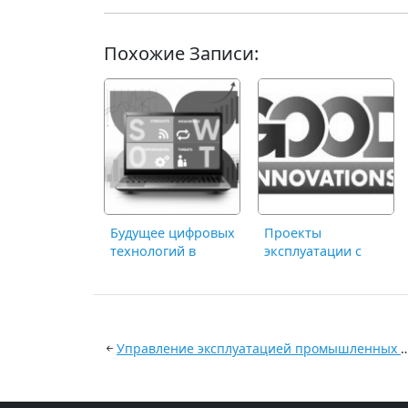
Похожие Записи:
Будущее цифровых
Проекты
технологий в
эксплуатации с
управлении
Comindware Моё
недвижимостью
здание на GOOD
INNOVATIONS 2024
Управление эксплуатацией промышлен