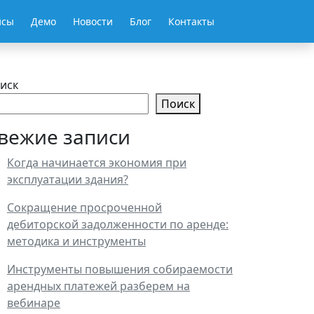
йсы
Демо
Новости
Блог
Контакты
иск
Поиск
вежие записи
Когда начинается экономия при
эксплуатации здания?
Сокращение просроченной
дебиторской задолженности по аренде:
методика и инструменты
Инструменты повышения собираемости
арендных платежей разберем на
вебинаре